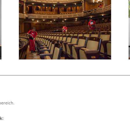
bereich.
k: