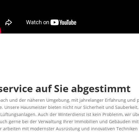
ervice auf Sie abgestimmt
rbach und der näheren Umgebung, mit jahrelanger Erfahrung und p
e. Unsere Hausmeister bieten nicht nur Sicherheit und Sauberkeit
Lüftungsanlagen. Auch der Winterdienst ist kein Problenm, wir ü
n auch gerne bei der Verwaltung Ihrer Immobilien und Gebäuden 
r arbeiten mit modernster Ausrüstung und innovativen Techniken u