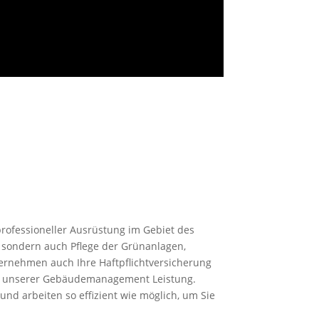
rofessioneller Ausrüstung im Gebiet des
, sondern auch Pflege der Grünanlagen,
bernehmen auch Ihre Haftpflichtversicherung
mit unserer Gebäudemanagement Leistung.
nd arbeiten so effizient wie möglich, um Sie