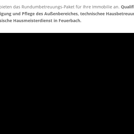
bieten das Rundumbetreuungs-Paket für Ihre Immobilie an.
Qualif
igung und Pflege des Außenbereiches, technischee Hausbetreuun
sische Hausmeisterdienst in Feuerbach.