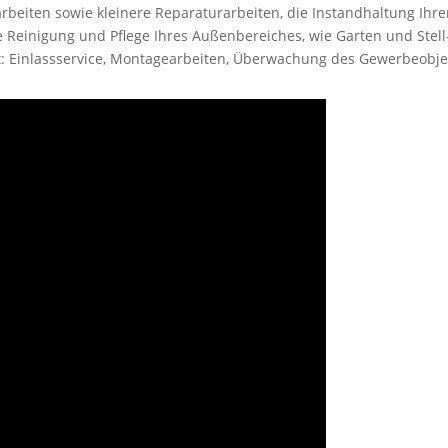
eiten sowie kleinere Reparaturarbeiten, die Instandhaltung Ihr
 Reinigung und Pflege Ihres Außenbereiches, wie Garten und Stell
st: Einlassservice, Montagearbeiten, Überwachung des Gewerbeob